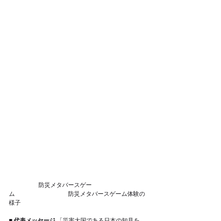
　　　　　防災メタバースゲー
ム　　　　　　　　　防災メタバースゲーム体験の
様子
■ 代表メッセージ
 「災害大国である日本の知見を、