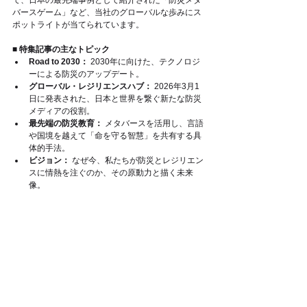
て、日本の最先端事例として紹介された「防災メタ
バースゲーム」など、当社のグローバルな歩みにス
ポットライトが当てられています。
■ 特集記事の主なトピック
Road to 2030：
 2030年に向けた、テクノロジ
ーによる防災のアップデート。
グローバル・レジリエンスハブ：
 2026年3月1
日に発表された、日本と世界を繋ぐ新たな防災
メディアの役割。
最先端の防災教育：
 メタバースを活用し、言語
や国境を越えて「命を守る智慧」を共有する具
体的手法。
ビジョン：
 なぜ今、私たちが防災とレジリエン
スに情熱を注ぐのか、その原動力と描く未来
像。