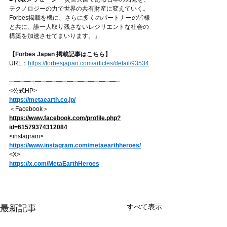
テクノロジーの力で世界の共有財産に変えていく。
Forbes掲載を機に、さらに多くのパートナーの皆様
と共に、誰一人取り残さないレジリエントな社会の
構築を加速させてまいります。」
【Forbes Japan 掲載記事はこちら】
URL：
https://forbesjapan.com/articles/detail/93534
─━─━─━─━─━─━─━─━─━─━─
<公式HP>
https://metaearth.co.jp/
＜Facebook＞
https://www.facebook.com/profile.php?
id=61579374312084
<instagram>
https://www.instagram.com/metaearthheroes/
<X>
https://x.com/MetaEarthHeroes
すべて表示
最新記事