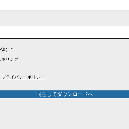
R
必須）
*
e
q
スキリング
u
i
r
e
す
プライバシーポリシー
d
同意してダウンロードへ