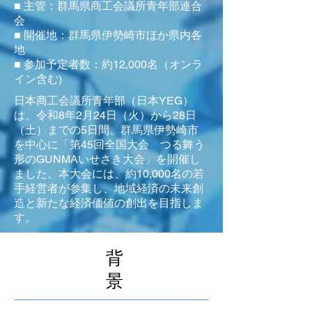
■ 主管：群馬県商工会議所青年部連合
会
■ 開催地：群馬県伊勢崎市ほか県内各
地
■ 参加予定者数：約12,000名（オンラ
イン含む)
日本商工会議所青年部（日本YEG）
は、令和8年2月24日（火）から28日
（土）までの5日間、群馬県伊勢崎市
を中心に「第45回全国大会 つる舞う
形のGUNMAいせさき大会」を開催し
ました。本大会には、約10,000名の若
手経営者が参集し、地域経済の未来創
造と新たな経済価値の創出を目指しま
す。
背
景