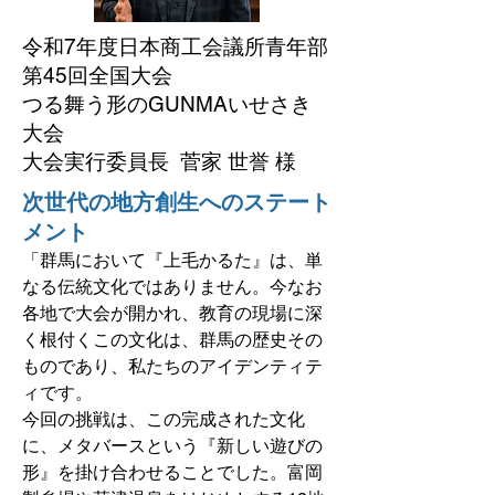
令和7年度日本商工会議所青年部
第45回全国大会
つる舞う形のGUNMAいせさき
大会
大会実行委員長​
菅家 世誉 様
次世代の地方創生へのステート
メント
「群馬において『上毛かるた』は、単
なる伝統文化ではありません。今なお
各地で大会が開かれ、教育の現場に深
く根付くこの文化は、群馬の歴史その
ものであり、私たちのアイデンティテ
ィです。
今回の挑戦は、この完成された文化
に、メタバースという『新しい遊びの
形』を掛け合わせることでした。富岡