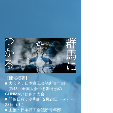
【開催概要】
■ 大会名：日本商工会議所青年部
第45回全国大会つる舞う形の
GUNMAいせさき大会
■ 開催日程：令和8年2月24日（火）～
28日（土）
■ 主催：日本商工会議所青年部