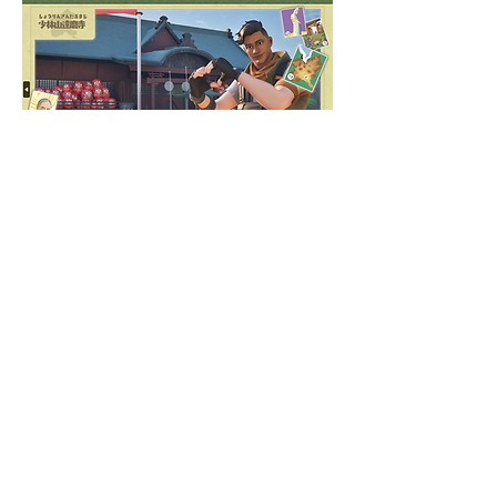
■ ゲーム概要
郷土文化「上毛かるた」を題材に、
草津温泉等の名所を忠実に再現。広
大な世界を探索し歴史を学びながら
かるたを集める体験型コンテンツで
す。世界中のユーザーが群馬の魅力
を直感的に体感できる高い没入感を
実現しました。