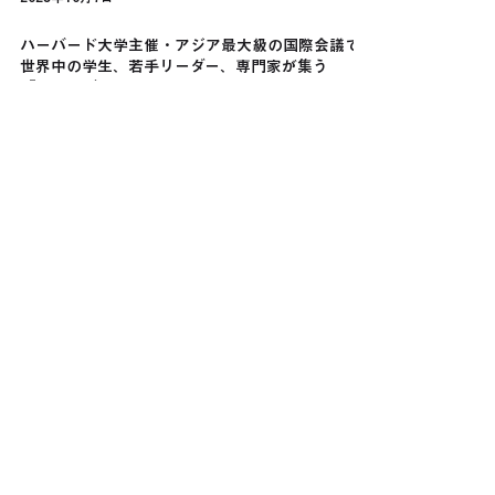
2025年10月7日
ハーバード大学主催・アジア最大級の国際会議で
世界中の学生、若手リーダー、専門家が集う
『HPAIR（Harvard College Project for Asian
and International Relations）の特別プログラム
として弊社の防災メタバース・デジタル防災教育
体験を実施しました